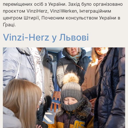
переміщених осіб з України. Захід було організовано
проєктом VinziHerz, VinziWerken, Інтеграційним
центром Штирії, Почесним консульством України в
Ґраці.
Vinzi-Herz у Львові