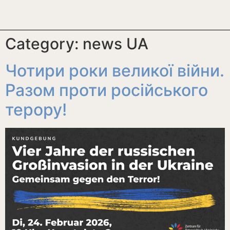
Category:
news UA
Чотири роки великої війни.
Разом проти російського
терору!