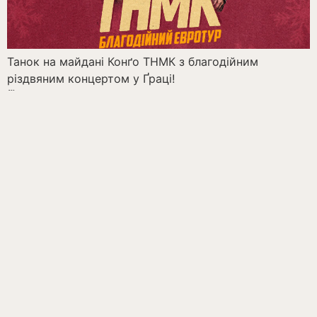
Танок на майдані Конґо ТНМК з благодійним
різдвяним концертом у Ґраці!
🗓 Дата: 15 січня
🕘 Початок: 19:00 год.
🏢 Місце: Minoritensaal, Mariahilferpl. 3, 8020 Graz
За підтримки Почесного консульства України у
Федеральній землі Штирія та ҐРАЦ Українська
Церква
←
older
© 2022 Honorarkonsulat der Ukraine in Graz