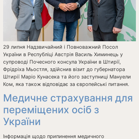
29 липня Надзвичайний і Повноважний Посол
України в Республіці Австрія Василь Химинець у
супроводі Почесного консула України в Штирії,
Фрідріха Мьостля, здійснив візит до губернатора
Штирії Маріо Кунасекa та його заступниці Мануели
Ком, яка також відповідає за європейські питання.
Медичне страхування для
переміщених осіб з
України
Інформація щодо припинення медичного