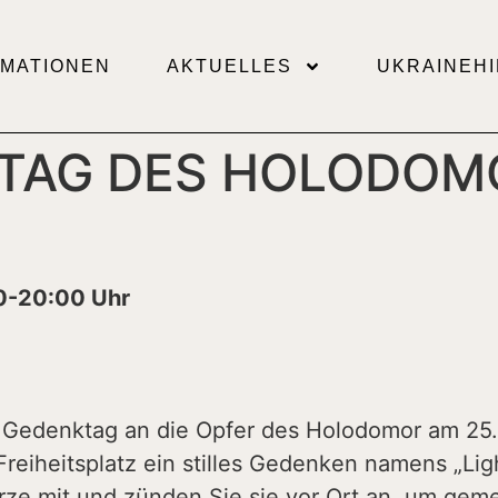
RMATIONEN
AKTUELLES
UKRAINEHI
STAG DES HOLODOM
0-20:00 Uhr
m Gedenktag an die Opfer des Holodomor am 2
reiheitsplatz ein stilles Gedenken namens „Ligh
rze mit und zünden Sie sie vor Ort an, um gem