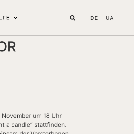
LFE
DE
UA
OR
5. November um 18 Uhr
t a candle“ stattfinden.
einsam der Verstorbenen